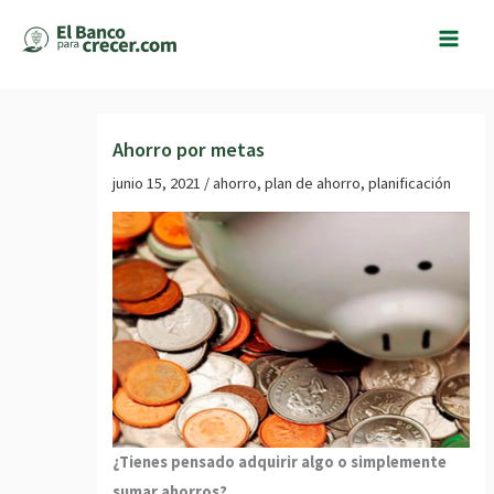
Ir
al
contenido
Ahorro por metas
junio 15, 2021
/
ahorro
,
plan de ahorro
,
planificación
¿Tienes pensado adquirir algo o simplemente
sumar ahorros?