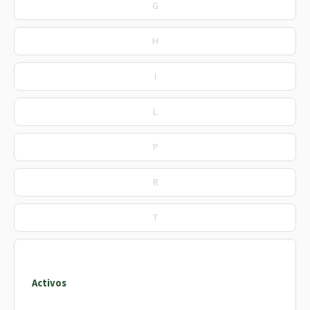
G
H
I
L
P
R
T
Activos