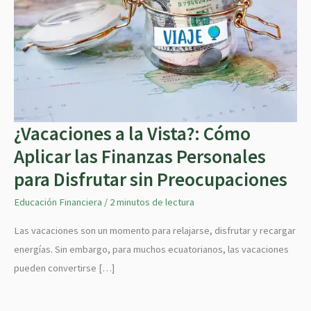
¿Vacaciones a la Vista?: Cómo
¿Vacaciones
a
Aplicar las Finanzas Personales
la
para Disfrutar sin Preocupaciones
Vista?:
Educación Financiera
/
2 minutos de lectura
Cómo
Aplicar
Las vacaciones son un momento para relajarse, disfrutar y recargar
las
energías. Sin embargo, para muchos ecuatorianos, las vacaciones
Finanzas
pueden convertirse […]
Personales
para